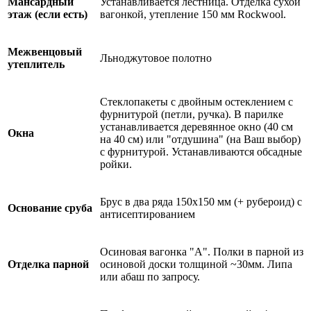
Мансардный
Устанавливается лестница. Отделка сухой
этаж (если есть)
вагонкой, утепление 150 мм Rockwool.
Межвенцовый
Льноджутовое полотно
утеплитель
Стеклопакеты с двойным остеклением с
фурнитурой (петли, ручка). В парилке
устанавливается деревянное окно (40 см
Окна
на 40 см) или "отдушина" (на Ваш выбор)
с фурнитурой. Устанавливаются обсадные
ройки.
Брус в два ряда 150х150 мм (+ рубероид) с
Основание сруба
антисептированием
Осиновая вагонка "А". Полки в парной из
Отделка парной
осиновой доски толщиной ~30мм. Липа
или абаш по запросу.