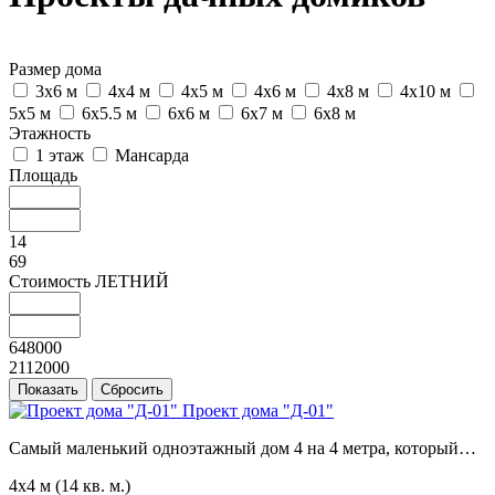
Размер дома
3х6 м
4х4 м
4х5 м
4х6 м
4х8 м
4х10 м
5х5 м
6х5.5 м
6х6 м
6х7 м
6х8 м
Этажность
1 этаж
Мансарда
Площадь
14
69
Стоимость ЛЕТНИЙ
648000
2112000
Проект дома "Д-01"
Самый маленький одноэтажный дом 4 на 4 метра, который…
4х4 м
(14 кв. м.)