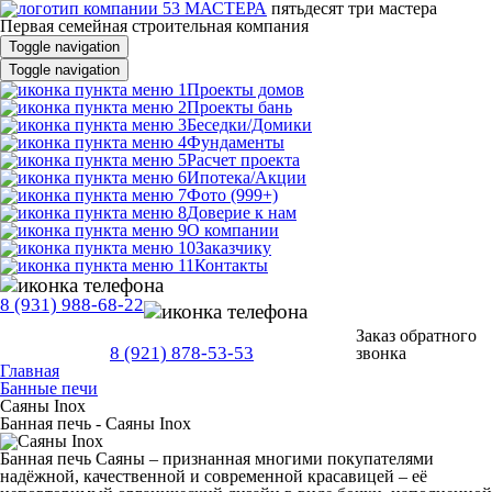
пятьдесят три
мастера
Первая семейная строительная компания
Toggle navigation
Toggle navigation
Проекты домов
Проекты бань
Беседки/Домики
Фундаменты
Расчет проекта
Ипотека/Акции
Фото (999+)
Доверие к нам
О компании
Заказчику
Контакты
8 (931) 988-68-22
Заказ обратного
8 (921) 878-53-53
звонка
Главная
Банные печи
Саяны Inox
Банная печь - Саяны Inox
Банная печь Саяны – признанная многими покупателями
надёжной, качественной и современной красавицей – её