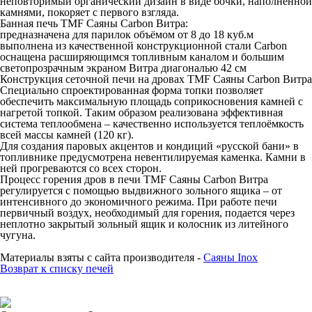
неповторимый органический дизайн в виде бочки, наполненной
камнями, покоряет с первого взгляда.
Банная печь TMF Саяны Carbon Витра:
предназначена для парилок объёмом от 8 до 18 куб.м
выполнена из качественной конструкционной стали Carbon
оснащена расширяющимся топливным каналом и большим
светопрозрачным экраном Витра диагональю 42 см
Конструкция сеточной печи на дровах TMF Саяны Carbon Витра
Специально спроектированная форма топки позволяет
обеспечить максимальную площадь соприкосновения камней с
нагретой топкой. Таким образом реализована эффективная
система теплообмена – качественно используется теплоёмкость
всей массы камней (120 кг).
Для создания паровых акцентов и кондиций «русской бани» в
топливнике предусмотрена невентилируемая каменка. Камни в
ней прогреваются со всех сторон.
Процесс горения дров в печи TMF Саяны Carbon Витра
регулируется с помощью выдвижного зольного ящика – от
интенсивного до экономичного режима. При работе печи
первичный воздух, необходимый для горения, подается через
неплотно закрытый зольный ящик и колосник из литейного
чугуна.
Материалы взяты с сайта производителя -
Саяны Inox
Возврат к списку печей