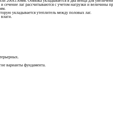
или 200х150мм. Обвязка укладывается в два венца для увеличен
 и сечение лаг рассчитываются с учетом нагрузки и величины пр
мм.
торую укладывается утеплитель между половых лаг.
 влаги.
терьерных.
огие варианты фундамента.