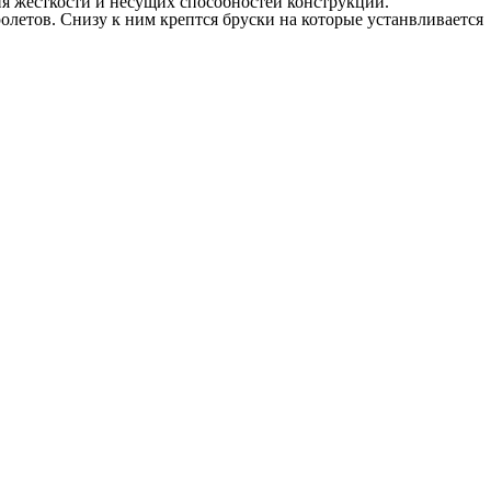
ия жесткости и несущих способностей конструкции.
олетов. Снизу к ним крептся бруски на которые устанвливается