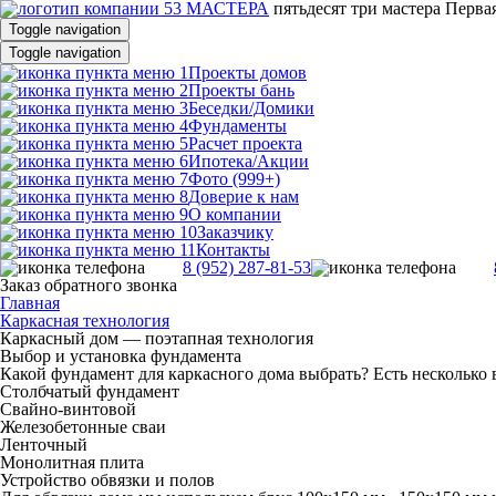
пятьдесят три
мастера
Первая
Toggle navigation
Toggle navigation
Проекты домов
Проекты бань
Беседки/Домики
Фундаменты
Расчет проекта
Ипотека/Акции
Фото (999+)
Доверие к нам
О компании
Заказчику
Контакты
8 (952) 287-81-53
Заказ обратного звонка
Главная
Каркасная технология
Каркасный дом — поэтапная технология
Выбор и установка фундамента
Какой фундамент для каркасного дома выбрать? Есть несколько 
Столбчатый фундамент
Свайно-винтовой
Железобетонные сваи
Ленточный
Монолитная плита
Устройство обвязки и полов