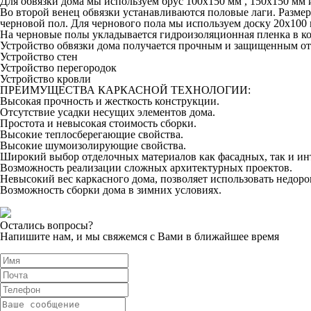
Для обвязки дома мы используем брус 100х150 мм , 150х150 мм 
Во второй венец обвязки устанавливаются половые лаги. Размер
черновой пол. Для чернового пола мы используем доску 20х100 
На черновые полы укладывается гидроизоляционная пленка в ко
Устройство обвязки дома получается прочным и защищенным от
Устройство стен
Устройство перегородок
Устройство кровли
ПРЕИМУЩЕСТВА КАРКАСНОЙ ТЕХНОЛОГИИ:
Высокая прочность и жесткость конструкции.
Отсутствие усадки несущих элементов дома.
Простота и невысокая стоимость сборки.
Высокие теплосберегающие свойства.
Высокие шумоизолирующие свойства.
Широкий выбор отделочных материалов как фасадных, так и ин
Возможность реализации сложных архитектурных проектов.
Невысокий вес каркасного дома, позволяет использовать недор
Возможность сборки дома в зимних условиях.
Остались вопросы?
Напишите нам, и мы свяжемся с Вами в ближайшее время