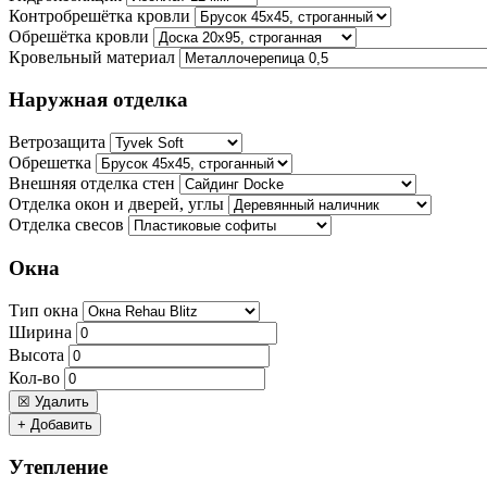
Контробрешётка кровли
Обрешётка кровли
Кровельный материал
Наружная отделка
Ветрозащита
Обрешетка
Внешняя отделка стен
Отделка окон и дверей, углы
Отделка свесов
Окна
Тип окна
Ширина
Высота
Кол-во
☒ Удалить
+ Добавить
Утепление