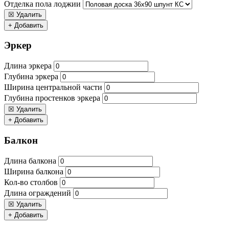
Отделка пола лоджии
☒ Удалить
+ Добавить
Эркер
Длина эркера
Глубина эркера
Ширина центральной части
Глубина простенков эркера
☒ Удалить
+ Добавить
Балкон
Длина балкона
Ширина балкона
Кол-во столбов
Длина ограждений
☒ Удалить
+ Добавить