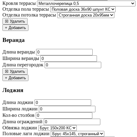
Кровля террасы
Отделка пола террасы
Отделка потолка террасы
☒ Удалить
+ Добавить
Веранда
Длина веранды
Ширина веранды
Длина перегородок
☒ Удалить
+ Добавить
Лоджия
Длина лоджии
Ширина лоджии
Кол-во столбов
Длина ограждений
Обвязка лоджии
Половые лаги лоджии