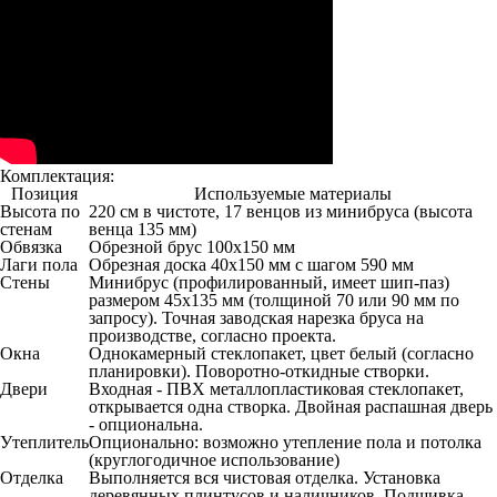
Комплектация:
Позиция
Используемые материалы
Высота по
220 см в чистоте, 17 венцов из минибруса (высота
стенам
венца 135 мм)
Обвязка
Обрезной брус 100х150 мм
Лаги пола
Обрезная доска 40х150 мм с шагом 590 мм
Стены
Минибрус (профилированный, имеет шип-паз)
размером 45х135 мм (толщиной 70 или 90 мм по
запросу). Точная заводская нарезка бруса на
производстве, согласно проекта.
Окна
Однокамерный стеклопакет, цвет белый (согласно
планировки). Поворотно-откидные створки.
Двери
Входная - ПВХ металлопластиковая стеклопакет,
открывается одна створка. Двойная распашная дверь
- опциональна.
Утеплитель
Опционально: возможно утепление пола и потолка
(круглогодичное использование)
Отделка
Выполняется вся чистовая отделка. Установка
деревянных плинтусов и наличников. Подшивка