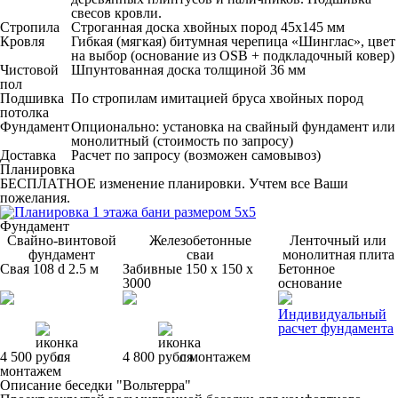
свесов кровли.
Стропила
Строганная доска хвойных пород 45х145 мм
Кровля
Гибкая (мягкая) битумная черепица «Шинглас», цвет
на выбор (основание из OSB + подкладочный ковер)
Чистовой
Шпунтованная доска толщиной 36 мм
пол
Подшивка
По стропилам имитацией бруса хвойных пород
потолка
Фундамент
Опционально: установка на свайный фундамент или
монолитный (стоимость по запросу)
Доставка
Расчет по запросу (возможен самовывоз)
Планировка
БЕСПЛАТНОЕ изменение планировки. Учтем все Ваши
пожелания.
Фундамент
Свайно-винтовой
Железобетонные
Ленточный или
фундамент
сваи
монолитная плита
Свая 108 d 2.5 м
Забивные 150 x 150 x
Бетонное
3000
основание
Индивидуальный
расчет фундамента
4 500
с
4 800
с монтажем
монтажем
Описание беседки "Вольтерра"