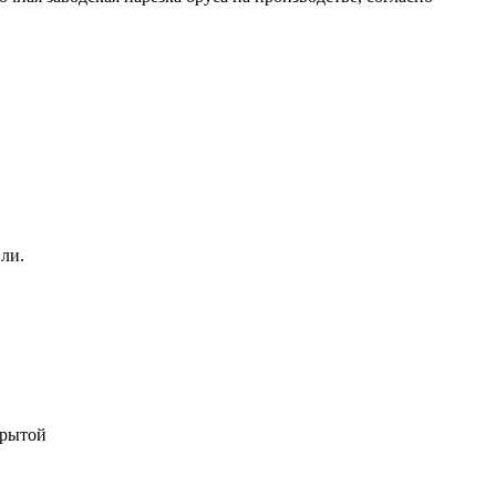
ли.
крытой