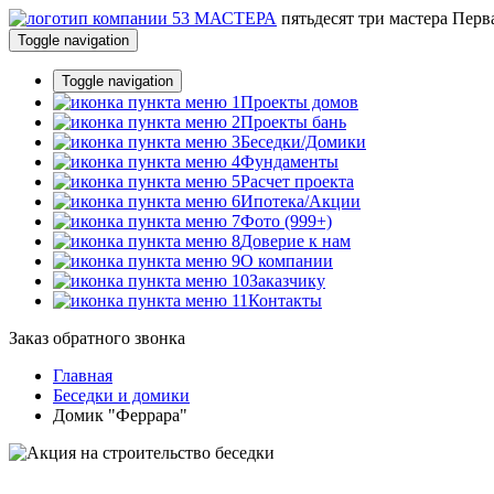
пятьдесят три
мастера
Перва
Toggle navigation
Toggle navigation
Проекты домов
Проекты бань
Беседки/Домики
Фундаменты
Расчет проекта
Ипотека/Акции
Фото (999+)
Доверие к нам
О компании
Заказчику
Контакты
Заказ обратного звонка
Главная
Беседки и домики
Домик "Феррара"