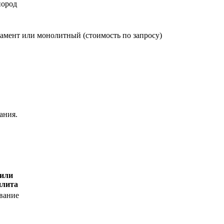
пород
амент или монолитный (стоимость по запросу)
ания.
или
плита
вание