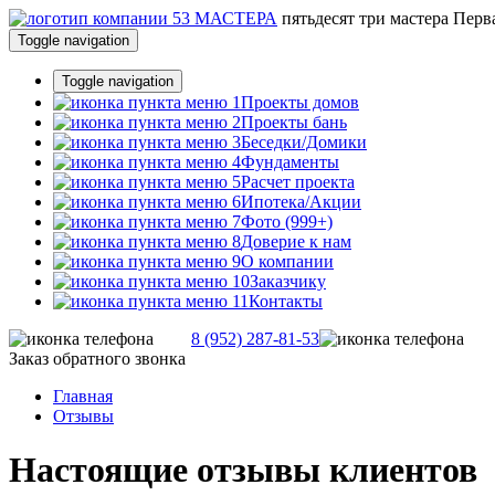
пятьдесят три
мастера
Перва
Toggle navigation
Toggle navigation
Проекты домов
Проекты бань
Беседки/Домики
Фундаменты
Расчет проекта
Ипотека/Акции
Фото (999+)
Доверие к нам
О компании
Заказчику
Контакты
8 (952) 287-81-53
Заказ обратного звонка
Главная
Отзывы
Настоящие отзывы клиентов