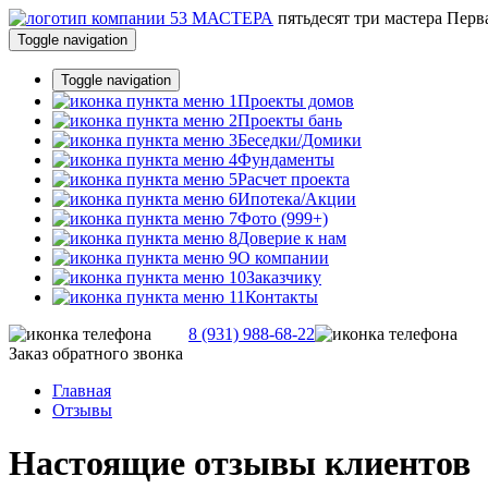
пятьдесят три
мастера
Перва
Toggle navigation
Toggle navigation
Проекты домов
Проекты бань
Беседки/Домики
Фундаменты
Расчет проекта
Ипотека/Акции
Фото (999+)
Доверие к нам
О компании
Заказчику
Контакты
8 (931) 988-68-22
Заказ обратного звонка
Главная
Отзывы
Настоящие отзывы клиентов